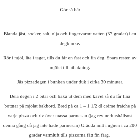
Gör så här
Blanda jäst, socker, salt, olja och fingervarmt vatten (37 grader) i en
degbunke.
Rör i mjöl, lite i taget, tills du får en fast och fin deg. Spara resten av
mjölet till utbakning.
Jäs pizzadegen i bunken under duk i cirka 30 minuter.
Dela degen i 2 bitar och baka ut dem med kavel så du får fina
bottnar på mjölat bakbord. Bred på ca 1 – 1 1/2 dl crème fraiche på
varje pizza och riv över massa parmesan (jag rev nerhushållsost
denna gång då jag inte hade parmesan) Grädda mitt i ugnen i ca 200
grader varmluft tills pizzorna fått fin färg.