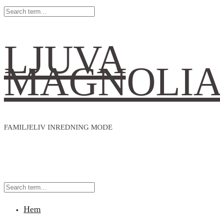
LJUVA
MAGNOLI
FAMILJELIV INREDNING MODE
Hem