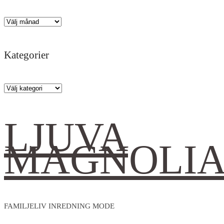
som
20
Arkiv
i
lä
Kategorier
Kategorier
LJUVA
MAGNOLI
FAMILJELIV INREDNING MODE