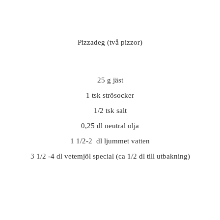
Pizzadeg (två pizzor)
25 g jäst
1 tsk strösocker
1/2 tsk salt
0,25 dl neutral olja
1 1/2-2 dl ljummet vatten
3 1/2 -4 dl vetemjöl special (ca 1/2 dl till utbakning)