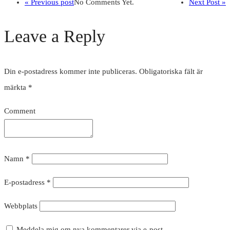
« Previous post
No Comments Yet.
Next Post »
Leave a Reply
Din e-postadress kommer inte publiceras.
Obligatoriska fält är
märkta
*
Comment
Namn
*
E-postadress
*
Webbplats
Meddela mig om nya kommentarer via e-post.