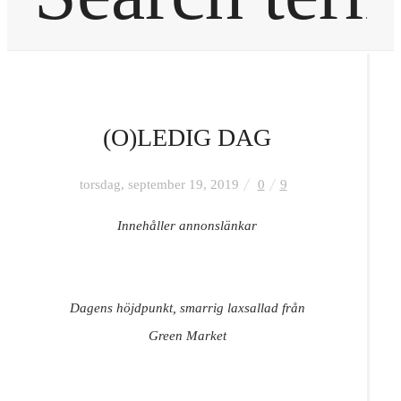
Hem
(O)LEDIG DAG
Inredning
torsdag, september 19, 2019
0
9
OM MIG
Innehåller annonslänkar
KONTAKT
Dagens höjdpunkt, smarrig laxsallad från
FRÅGOR & SVAR
Green Market