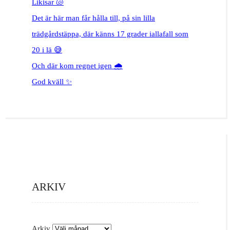
Likisar 🐚
Det är här man får hålla till, på sin lilla
trädgårdstäppa, där känns 17 grader iallafall som
20 i lä 😅
Och där kom regnet igen 🌧️
God kväll ✨
ARKIV
Arkiv