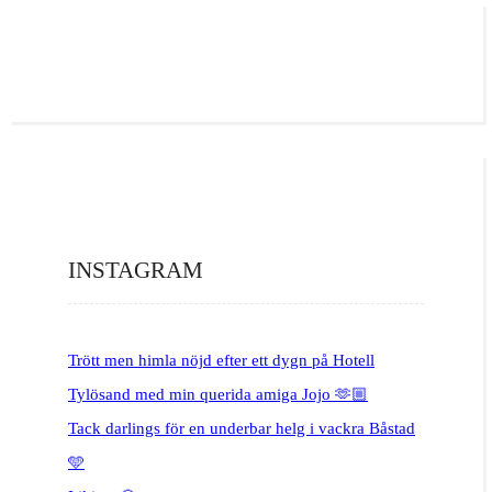
INSTAGRAM
Trött men himla nöjd efter ett dygn på Hotell
Tylösand med min querida amiga Jojo 🫶🏼
Tack darlings för en underbar helg i vackra Båstad
🩵