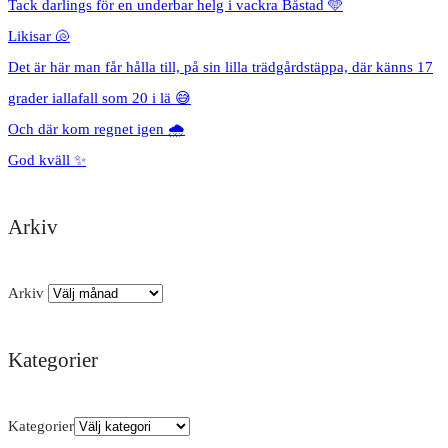
Tack darlings för en underbar helg i vackra Båstad 🩵
Likisar 🐚
Det är här man får hålla till, på sin lilla trädgårdstäppa, där känns 17
grader iallafall som 20 i lä 😅
Och där kom regnet igen 🌧️
God kväll ✨
Arkiv
Arkiv
Kategorier
Kategorier