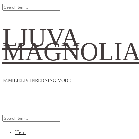
LJUVA
MAGNOLI
FAMILJELIV INREDNING MODE
Hem