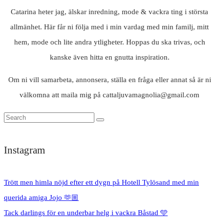
Catarina heter jag, älskar inredning, mode & vackra ting i största
allmänhet. Här får ni följa med i min vardag med min familj, mitt
hem, mode och lite andra ytligheter. Hoppas du ska trivas, och
kanske även hitta en gnutta inspiration.
Om ni vill samarbeta, annonsera, ställa en fråga eller annat så är ni
välkomna att maila mig på cattaljuvamagnolia@gmail.com
Instagram
Trött men himla nöjd efter ett dygn på Hotell Tylösand med min
querida amiga Jojo 🫶🏼
Tack darlings för en underbar helg i vackra Båstad 🩵