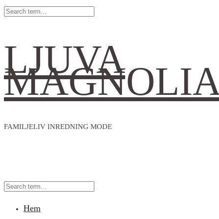
LJUVA
MAGNOLI
FAMILJELIV INREDNING MODE
Hem