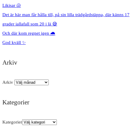
Likisar 🐚
Det är här man får hålla till, på sin lilla trädgårdstäppa, där känns 17
grader iallafall som 20 i lä 😅
Och där kom regnet igen 🌧️
God kväll ✨
Arkiv
Arkiv
Kategorier
Kategorier