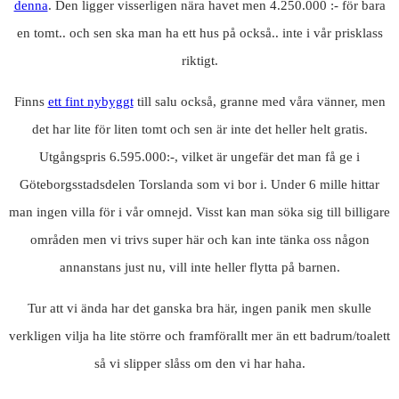
denna
. Den ligger visserligen nära havet men 4.250.000 :- för bara
en tomt.. och sen ska man ha ett hus på också.. inte i vår prisklass
riktigt.
Finns
ett fint nybyggt
till salu också, granne med våra vänner, men
det har lite för liten tomt och sen är inte det heller helt gratis.
Utgångspris 6.595.000:-, vilket är ungefär det man få ge i
Göteborgsstadsdelen Torslanda som vi bor i. Under 6 mille hittar
man ingen villa för i vår omnejd. Visst kan man söka sig till billigare
områden men vi trivs super här och kan inte tänka oss någon
annanstans just nu, vill inte heller flytta på barnen.
Tur att vi ända har det ganska bra här, ingen panik men skulle
verkligen vilja ha lite större och framförallt mer än ett badrum/toalett
så vi slipper slåss om den vi har haha.