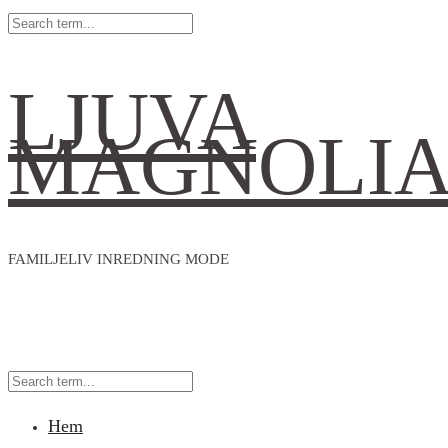
LJUVA
MAGNOLI
FAMILJELIV INREDNING MODE
Hem