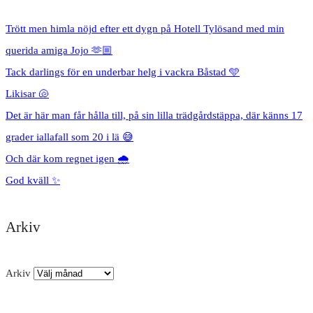
Trött men himla nöjd efter ett dygn på Hotell Tylösand med min
querida amiga Jojo 🫶🏼
Tack darlings för en underbar helg i vackra Båstad 🩵
Likisar 🐚
Det är här man får hålla till, på sin lilla trädgårdstäppa, där känns 17
grader iallafall som 20 i lä 😅
Och där kom regnet igen 🌧️
God kväll ✨
Arkiv
Arkiv