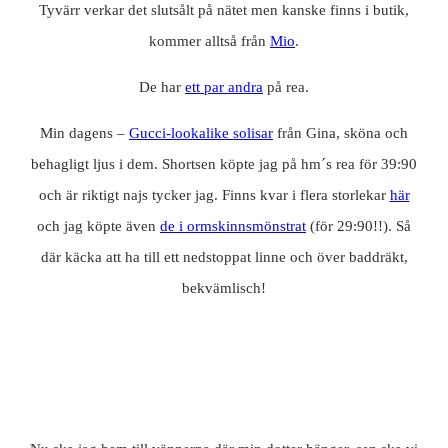
Tyvärr verkar det slutsålt på nätet men kanske finns i butik,
kommer alltså från
Mio
.
De har
ett par andra
på rea.
Min dagens –
Gucci-lookalike solisar
från Gina, sköna och
behagligt ljus i dem. Shortsen köpte jag på hm´s rea för 39:90
och är riktigt najs tycker jag. Finns kvar i flera storlekar
här
och jag köpte även
de i ormskinnsmönstrat
(för 29:90!!). Så
där käcka att ha till ett nedstoppat linne och över baddräkt,
bekvämlisch!