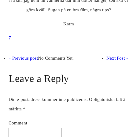
Nu ska jag hem till vännerna där min dotter hänger, sen ska vi
göra kväll. Sugen på en bra film, några tips?
Kram
7
« Previous post
No Comments Yet.
Next Post »
Leave a Reply
Din e-postadress kommer inte publiceras.
Obligatoriska fält är
märkta
*
Comment