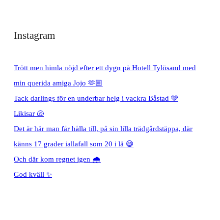
Instagram
Trött men himla nöjd efter ett dygn på Hotell Tylösand med
min querida amiga Jojo 🫶🏼
Tack darlings för en underbar helg i vackra Båstad 🩵
Likisar 🐚
Det är här man får hålla till, på sin lilla trädgårdstäppa, där
känns 17 grader iallafall som 20 i lä 😅
Och där kom regnet igen 🌧️
God kväll ✨