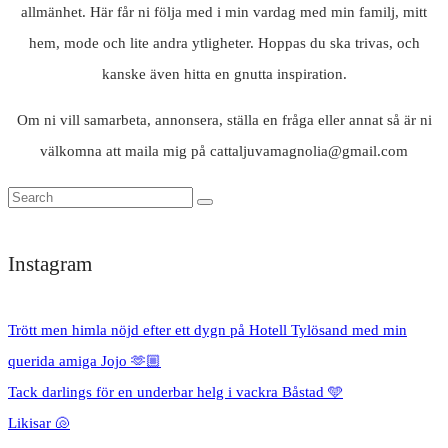
allmänhet. Här får ni följa med i min vardag med min familj, mitt
hem, mode och lite andra ytligheter. Hoppas du ska trivas, och
kanske även hitta en gnutta inspiration.
Om ni vill samarbeta, annonsera, ställa en fråga eller annat så är ni
välkomna att maila mig på cattaljuvamagnolia@gmail.com
Instagram
Trött men himla nöjd efter ett dygn på Hotell Tylösand med min
querida amiga Jojo 🫶🏼
Tack darlings för en underbar helg i vackra Båstad 🩵
Likisar 🐚