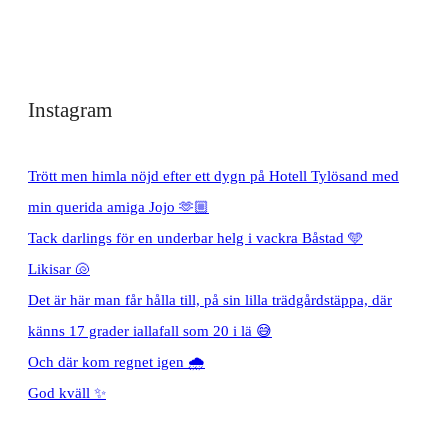
Instagram
Trött men himla nöjd efter ett dygn på Hotell Tylösand med
min querida amiga Jojo 🫶🏼
Tack darlings för en underbar helg i vackra Båstad 🩵
Likisar 🐚
Det är här man får hålla till, på sin lilla trädgårdstäppa, där
känns 17 grader iallafall som 20 i lä 😅
Och där kom regnet igen 🌧️
God kväll ✨