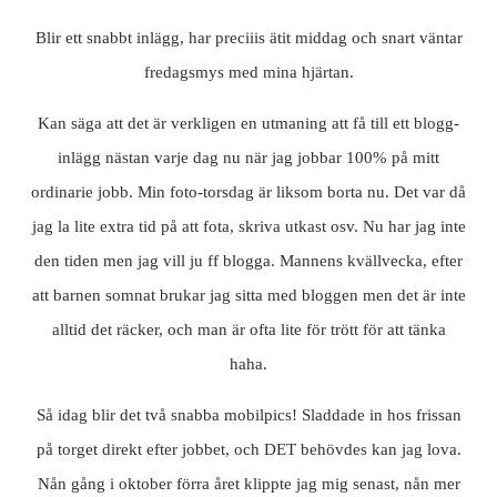
Blir ett snabbt inlägg, har preciiis ätit middag och snart väntar
fredagsmys med mina hjärtan.
Kan säga att det är verkligen en utmaning att få till ett blogg-
inlägg nästan varje dag nu när jag jobbar 100% på mitt
ordinarie jobb. Min foto-torsdag är liksom borta nu. Det var då
jag la lite extra tid på att fota, skriva utkast osv. Nu har jag inte
den tiden men jag vill ju ff blogga. Mannens kvällvecka, efter
att barnen somnat brukar jag sitta med bloggen men det är inte
alltid det räcker, och man är ofta lite för trött för att tänka
haha.
Så idag blir det två snabba mobilpics! Sladdade in hos frissan
på torget direkt efter jobbet, och DET behövdes kan jag lova.
Nån gång i oktober förra året klippte jag mig senast, nån mer