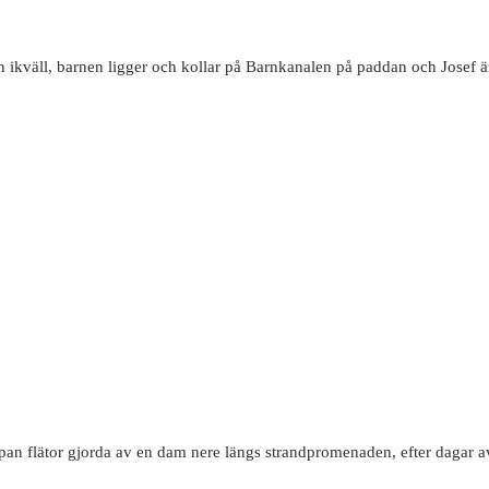
väll, barnen ligger och kollar på Barnkanalen på paddan och Josef är 
loppan flätor gjorda av en dam nere längs strandpromenaden, efter dagar a