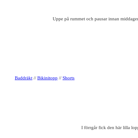
Uppe på rummet och pausar innan middagen ik
Baddräkt
//
Bikinitopp
//
Shorts
I förrgår fick den här lilla 