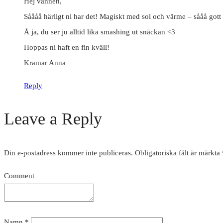
Hej vännen,
Såååå härligt ni har det! Magiskt med sol och värme – sååå gott 
Å ja, du ser ju alltid lika smashing ut snäckan <3
Hoppas ni haft en fin kväll!
Kramar Anna
Reply
Leave a Reply
Din e-postadress kommer inte publiceras.
Obligatoriska fält är märkta
Comment
Namn
*