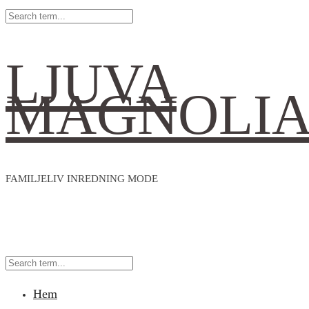
LJUVA
MAGNOLI
FAMILJELIV INREDNING MODE
Hem