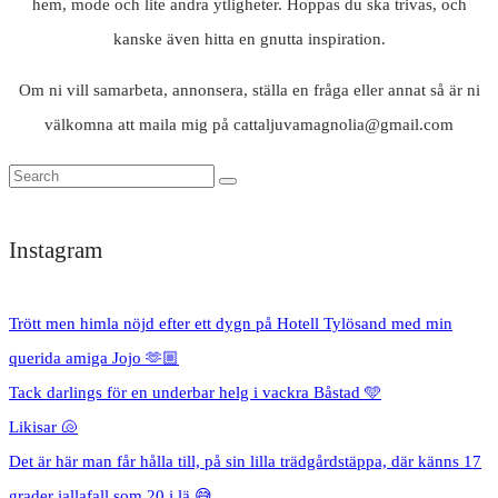
hem, mode och lite andra ytligheter. Hoppas du ska trivas, och
kanske även hitta en gnutta inspiration.
Om ni vill samarbeta, annonsera, ställa en fråga eller annat så är ni
välkomna att maila mig på cattaljuvamagnolia@gmail.com
Instagram
Trött men himla nöjd efter ett dygn på Hotell Tylösand med min
querida amiga Jojo 🫶🏼
Tack darlings för en underbar helg i vackra Båstad 🩵
Likisar 🐚
Det är här man får hålla till, på sin lilla trädgårdstäppa, där känns 17
grader iallafall som 20 i lä 😅