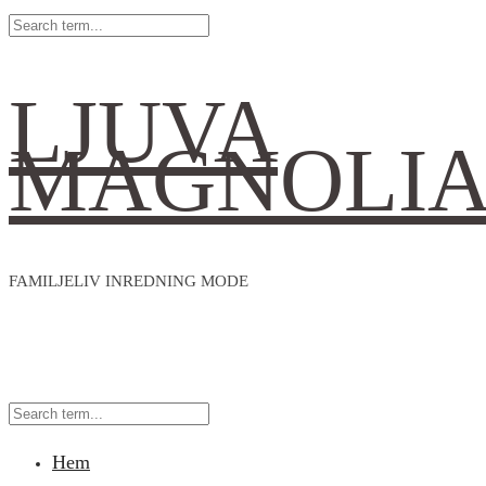
LJUVA
MAGNOLI
FAMILJELIV INREDNING MODE
Hem