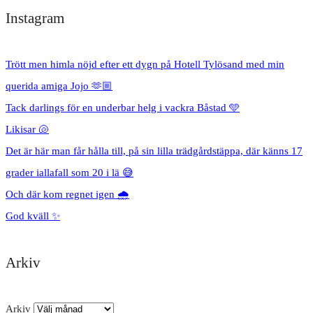
Instagram
Trött men himla nöjd efter ett dygn på Hotell Tylösand med min
querida amiga Jojo 🫶🏼
Tack darlings för en underbar helg i vackra Båstad 🩵
Likisar 🐚
Det är här man får hålla till, på sin lilla trädgårdstäppa, där känns 17
grader iallafall som 20 i lä 😅
Och där kom regnet igen 🌧️
God kväll ✨
Arkiv
Arkiv