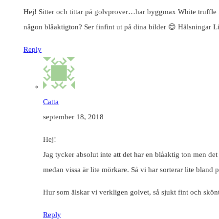
Hej! Sitter och tittar på golvprover…har byggmax White truffle
någon blåaktigton? Ser finfint ut på dina bilder 😊 Hälsningar L
Reply
Catta
september 18, 2018
Hej!
Jag tycker absolut inte att det har en blåaktig ton men det 
medan vissa är lite mörkare. Så vi har sorterar lite bland
Hur som älskar vi verkligen golvet, så sjukt fint och skönt
Reply