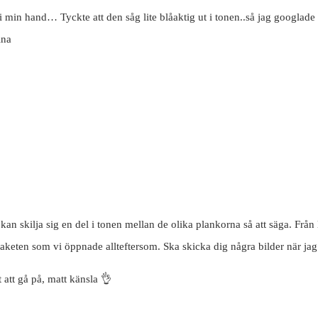
 i min hand… Tyckte att den såg lite blåaktig ut i tonen..så jag googla
ina
kan skilja sig en del i tonen mellan de olika plankorna så att säga. Från l
 paketen som vi öppnade allteftersom. Ska skicka dig några bilder när jag 
 att gå på, matt känsla 👌