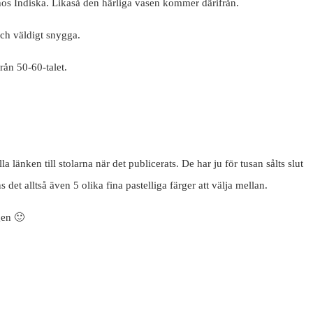
s hos Indiska. Likaså den härliga vasen kommer därifrån.
och väldigt snygga.
rån 50-60-talet.
 länken till stolarna när det publicerats. De har ju för tusan sålts slut
det alltså även 5 olika fina pastelliga färger att välja mellan.
gen 🙂