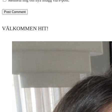
Meddela mig om nya inlägg via e-post.
VÄLKOMMEN HIT!