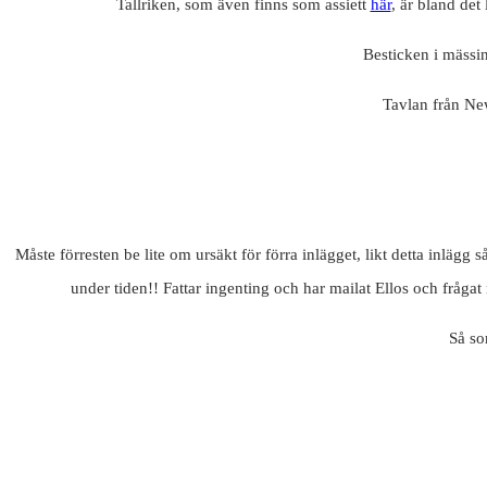
Tallriken, som även finns som assiett
här
, är bland det
Besticken i mässin
Tavlan från New
Måste förresten be lite om ursäkt för förra inlägget, likt detta inlägg 
under tiden!! Fattar ingenting och har mailat Ellos och frågat 
Så so