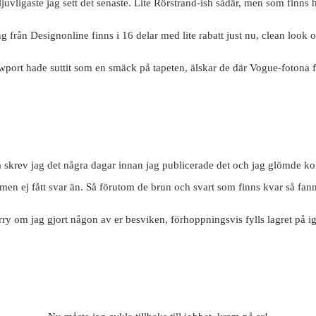
 ljuvligaste jag sett det senaste. Lite Rörstrand-ish sådär, men som finn
g från Designonline finns i 16 delar med lite rabatt just nu, clean look 
port hade suttit som en smäck på tapeten, älskar de där Vogue-fotona f
så skrev jag det några dagar innan jag publicerade det och jag glömde kolla
men ej fått svar än. Så förutom de brun och svart som finns kvar så fanns 
rry om jag gjort någon av er besviken, förhoppningsvis fylls lagret på i