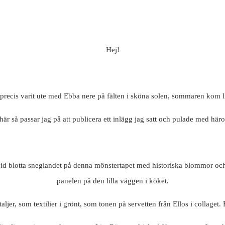
Hej!
recis varit ute med Ebba nere på fälten i sköna solen, sommaren kom li
är så passar jag på att publicera ett inlägg jag satt och pulade med härom
g vid blotta sneglandet på denna mönstertapet med historiska blommor oc
panelen på den lilla väggen i köket.
taljer, som textilier i grönt, som tonen på servetten från Ellos i collaget