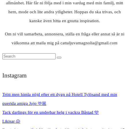
allmänhet. Här får ni följa med i min vardag med min familj, mitt
hem, mode och lite andra ytligheter. Hoppas du ska trivas, och
kanske även hitta en gnutta inspiration.
Om ni vill samarbeta, annonsera, ställa en fråga eller annat så är ni
välkomna att maila mig på cattaljuvamagnolia@gmail.com
Instagram
Trött men himla nöjd efter ett dygn på Hotell Tylösand med min
querida amiga Jojo 🫶🏼
Tack darlings för en underbar helg i vackra Båstad 🩵
Likisar 🐚