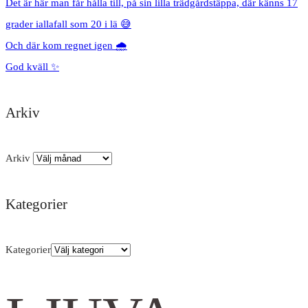
Det är här man får hålla till, på sin lilla trädgårdstäppa, där känns 17
grader iallafall som 20 i lä 😅
Och där kom regnet igen 🌧️
God kväll ✨
Arkiv
Arkiv
Kategorier
Kategorier