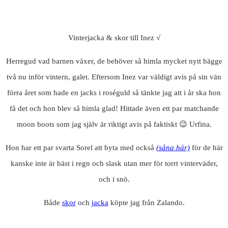
Vinterjacka & skor till Inez √
Herregud vad barnen växer, de behöver så himla mycket nytt bägge
två nu inför vintern, galet. Eftersom Inez var väldigt avis på sin vän
förra året som hade en jacks i roséguld så tänkte jag att i år ska hon
få det och hon blev så himla glad! Hittade även ett par matchande
moon boots som jag själv är riktigt avis på faktiskt 😉 Urfina.
Hon har ett par svarta Sorel att byta med också
(såna här)
för de här
kanske inte är bäst i regn och slask utan mer för torrt vinterväder,
och i snö.
Både
skor
och
jacka
köpte jag från Zalando.