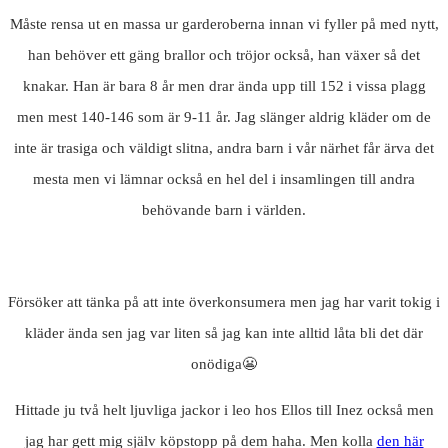
Måste rensa ut en massa ur garderoberna innan vi fyller på med nytt,
han behöver ett gäng brallor och tröjor också, han växer så det
knakar. Han är bara 8 år men drar ända upp till 152 i vissa plagg
men mest 140-146 som är 9-11 år. Jag slänger aldrig kläder om de
inte är trasiga och väldigt slitna, andra barn i vår närhet får ärva det
mesta men vi lämnar också en hel del i insamlingen till andra
behövande barn i världen.
Försöker att tänka på att inte överkonsumera men jag har varit tokig i
kläder ända sen jag var liten så jag kan inte alltid låta bli det där
onödiga😬
Hittade ju två helt ljuvliga jackor i leo hos Ellos till Inez också men
jag har gett mig själv köpstopp på dem haha. Men kolla
den här