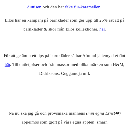
dunisen
och den här
fake fur-karamellen
.
Ellos har en kampanj på barnkläder som ger upp till 25% rabatt på
barnkläder & skor från Ellos kollektioner,
här
.
För att ge ännu ett tips på barnkläder så har Afound jättemycket fint
här
. Till outletpriser och från massor med olika märken som H&M,
Didriksons, Geggamoja mfl.
Nä nu ska jag gå och provsmaka mannens
(min egna Ernst❤️)
äppelmos som gjort på våra egna äpplen, smarr.