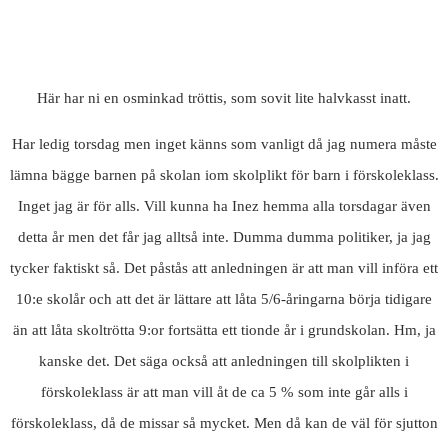
Här har ni en osminkad tröttis, som sovit lite halvkasst inatt.
Har ledig torsdag men inget känns som vanligt då jag numera måste
lämna bägge barnen på skolan iom skolplikt för barn i förskoleklass.
Inget jag är för alls. Vill kunna ha Inez hemma alla torsdagar även
detta år men det får jag alltså inte. Dumma dumma politiker, ja jag
tycker faktiskt så. Det påstås att anledningen är att man vill införa ett
10:e skolår och att det är lättare att låta 5/6-åringarna börja tidigare
än att låta skoltrötta 9:or fortsätta ett tionde år i grundskolan. Hm, ja
kanske det. Det säga också att anledningen till skolplikten i
förskoleklass är att man vill åt de ca 5 % som inte går alls i
förskoleklass, då de missar så mycket. Men då kan de väl för sjutton