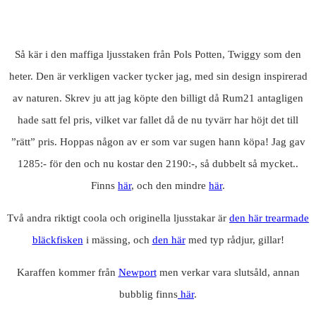
Så kär i den maffiga ljusstaken från Pols Potten, Twiggy som den
heter. Den är verkligen vacker tycker jag, med sin design inspirerad
av naturen. Skrev ju att jag köpte den billigt då Rum21 antagligen
hade satt fel pris, vilket var fallet då de nu tyvärr har höjt det till
”rätt” pris. Hoppas någon av er som var sugen hann köpa! Jag gav
1285:- för den och nu kostar den 2190:-, så dubbelt så mycket..
Finns
här
, och den mindre
här
.
Två andra riktigt coola och originella ljusstakar är
den här trearmade
bläckfisken
i mässing, och
den här
med typ rådjur, gillar!
Karaffen kommer från
Newport
men verkar vara slutsåld, annan
bubblig finns
här
.