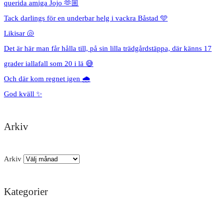
querida amiga Jojo 🫶🏼
Tack darlings för en underbar helg i vackra Båstad 🩵
Likisar 🐚
Det är här man får hålla till, på sin lilla trädgårdstäppa, där känns 17
grader iallafall som 20 i lä 😅
Och där kom regnet igen 🌧️
God kväll ✨
Arkiv
Arkiv
Kategorier