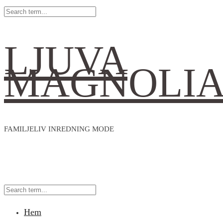
LJUVA
MAGNOLI
FAMILJELIV INREDNING MODE
Hem