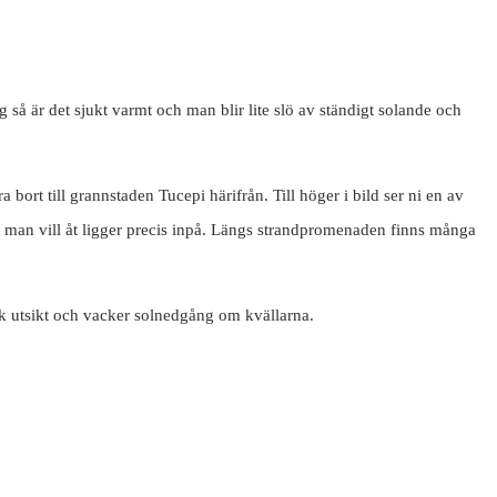
ag så är det sjukt varmt och man blir lite slö av ständigt solande och
rt till grannstaden Tucepi härifrån. Till höger i bild ser ni en av
llt man vill åt ligger precis inpå. Längs strandpromenaden finns många
isk utsikt och vacker solnedgång om kvällarna.