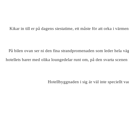
Kikar in till er på dagens siestatime, ett måste för att orka i värme
På bilen ovan ser ni den fina strandpromenaden som leder hela väge
hotellets barer med olika loungedelar runt om, på den svarta scenen h
Hotellbyggnaden i sig är väl inte speciellt v