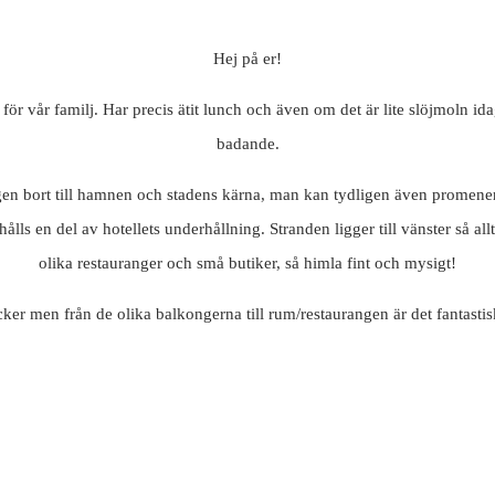
Hej på er!
n för vår familj. Har precis ätit lunch och även om det är lite slöjmoln id
badande.
n bort till hamnen och stadens kärna, man kan tydligen även promenera bo
ålls en del av hotellets underhållning. Stranden ligger till vänster så a
olika restauranger och små butiker, så himla fint och mysigt!
acker men från de olika balkongerna till rum/restaurangen är det fantast