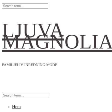
LJUVA
MAGNOLI
FAMILJELIV INREDNING MODE
Hem