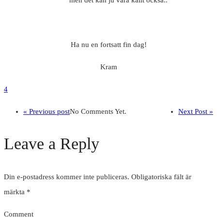
men det kan ju vara kallt också..
Ha nu en fortsatt fin dag!
Kram
4
« Previous post
No Comments Yet.
Next Post »
Leave a Reply
Din e-postadress kommer inte publiceras.
Obligatoriska fält är
märkta
*
Comment