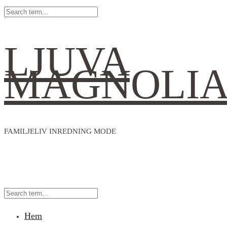
LJUVA
MAGNOLI
FAMILJELIV INREDNING MODE
Hem