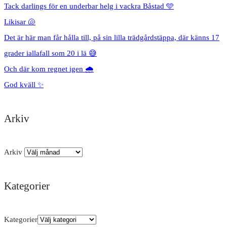
Tack darlings för en underbar helg i vackra Båstad 🩵
Likisar 🐚
Det är här man får hålla till, på sin lilla trädgårdstäppa, där känns 17
grader iallafall som 20 i lä 😅
Och där kom regnet igen 🌧️
God kväll ✨
Arkiv
Arkiv
Kategorier
Kategorier