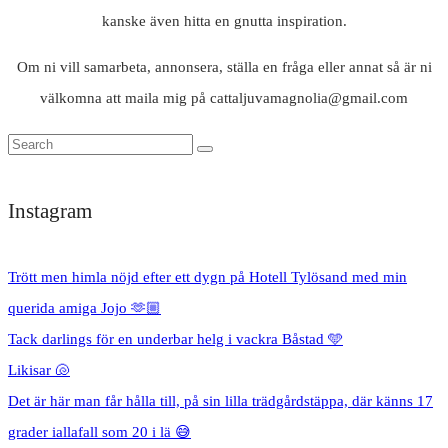
kanske även hitta en gnutta inspiration.
Om ni vill samarbeta, annonsera, ställa en fråga eller annat så är ni
välkomna att maila mig på cattaljuvamagnolia@gmail.com
Instagram
Trött men himla nöjd efter ett dygn på Hotell Tylösand med min
querida amiga Jojo 🫶🏼
Tack darlings för en underbar helg i vackra Båstad 🩵
Likisar 🐚
Det är här man får hålla till, på sin lilla trädgårdstäppa, där känns 17
grader iallafall som 20 i lä 😅