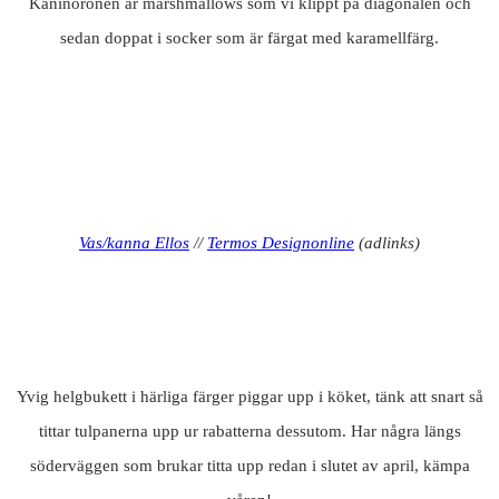
Kaninöronen är marshmallows som vi klippt på diagonalen och
sedan doppat i socker som är färgat med karamellfärg.
Vas/kanna Ellos
//
Termos Designonline
(adlinks)
Yvig helgbukett i härliga färger piggar upp i köket, tänk att snart så
tittar tulpanerna upp ur rabatterna dessutom. Har några längs
söderväggen som brukar titta upp redan i slutet av april, kämpa