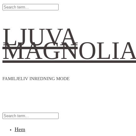
LJUVA
MAGNOLI
FAMILJELIV INREDNING MODE
Hem