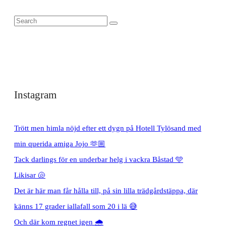
Instagram
Trött men himla nöjd efter ett dygn på Hotell Tylösand med
min querida amiga Jojo 🫶🏼
Tack darlings för en underbar helg i vackra Båstad 🩵
Likisar 🐚
Det är här man får hålla till, på sin lilla trädgårdstäppa, där
känns 17 grader iallafall som 20 i lä 😅
Och där kom regnet igen 🌧️