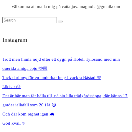
välkomna att maila mig på cattaljuvamagnolia@gmail.com
Instagram
Trött men himla nöjd efter ett dygn på Hotell Tylösand med min
querida amiga Jojo 🫶🏼
Tack darlings för en underbar helg i vackra Båstad 🩵
Likisar 🐚
Det är här man får hålla till, på sin lilla trädgårdstäppa, där känns 17
grader iallafall som 20 i lä 😅
Och där kom regnet igen 🌧️
God kväll ✨