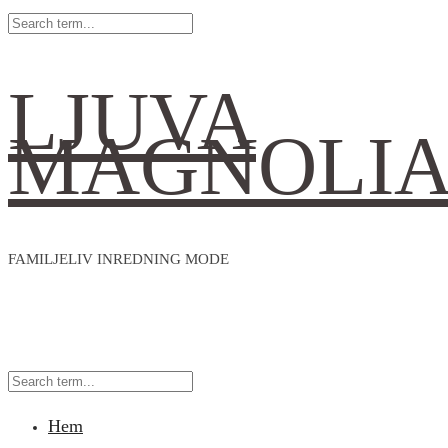
LJUVA
MAGNOLI
FAMILJELIV INREDNING MODE
Hem