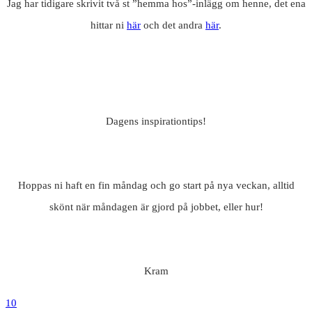
Jag har tidigare skrivit två st ”hemma hos”-inlägg om henne, det ena
hittar ni
här
och det andra
här
.
Dagens inspirationtips!
Hoppas ni haft en fin måndag och go start på nya veckan, alltid
skönt när måndagen är gjord på jobbet, eller hur!
Kram
10