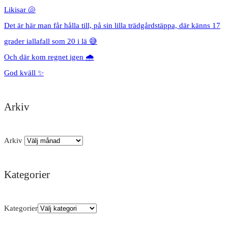
Likisar 🐚
Det är här man får hålla till, på sin lilla trädgårdstäppa, där känns 17
grader iallafall som 20 i lä 😅
Och där kom regnet igen 🌧️
God kväll ✨
Arkiv
Arkiv
Kategorier
Kategorier