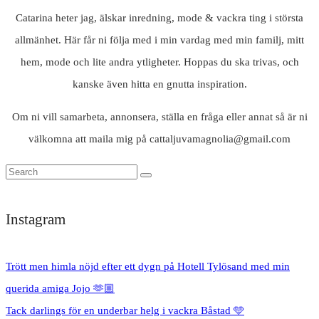
Catarina heter jag, älskar inredning, mode & vackra ting i största
allmänhet. Här får ni följa med i min vardag med min familj, mitt
hem, mode och lite andra ytligheter. Hoppas du ska trivas, och
kanske även hitta en gnutta inspiration.
Om ni vill samarbeta, annonsera, ställa en fråga eller annat så är ni
välkomna att maila mig på cattaljuvamagnolia@gmail.com
Instagram
Trött men himla nöjd efter ett dygn på Hotell Tylösand med min
querida amiga Jojo 🫶🏼
Tack darlings för en underbar helg i vackra Båstad 🩵