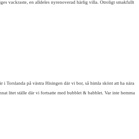
s vackraste, en alldeles nyrenoverad härlig villa. Otroligt smakfullt
är i Torslanda på västra Hisingen där vi bor, så himla skönt att ha nära
annat litet ställe där vi fortsatte med bubblet & babblet. Var inte hemma