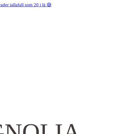
rader iallafall som 20 i lä 😅
GNOLIA