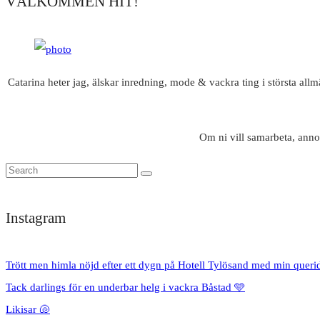
VÄLKOMMEN HIT!
Catarina heter jag, älskar inredning, mode & vackra ting i största all
Om ni vill samarbeta, anno
Instagram
Trött men himla nöjd efter ett dygn på Hotell Tylösand med min queri
Tack darlings för en underbar helg i vackra Båstad 🩵
Likisar 🐚