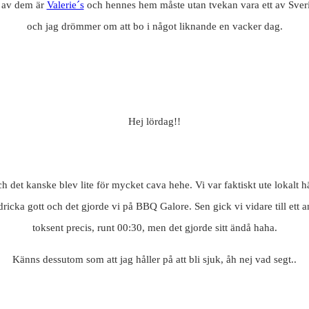
n av dem är
Valerie´s
och hennes hem måste utan tvekan vara ett av Sverige
och jag drömmer om att bo i något liknande en vacker dag.
Hej lördag!!
h det kanske blev lite för mycket cava hehe. Vi var faktiskt ute lokalt h
 dricka gott och det gjorde vi på BBQ Galore. Sen gick vi vidare till ett 
toksent precis, runt 00:30, men det gjorde sitt ändå haha.
Känns dessutom som att jag håller på att bli sjuk, åh nej vad segt..