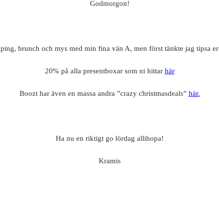
Godmorgon!
hopping, brunch och mys med min fina vän A, men först tänkte jag tipsa e
20% på alla presentboxar som ni hittar
här
Boozt har även en massa andra ”crazy christmasdeals”
här.
Ha nu en riktigt go lördag allihopa!
Kramis