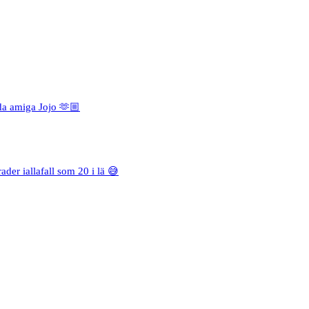
da amiga Jojo 🫶🏼
rader iallafall som 20 i lä 😅