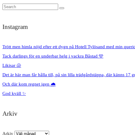
Instagram
Trött men himla nöjd efter ett dygn på Hotell Tylösand med min queri
Tack darlings för en underbar helg i vackra Båstad 🩵
Likisar 🐚
Det är här man får hålla till, på sin lilla trädgårdstäppa, där känns 17 g
Och där kom regnet igen 🌧️
God kväll ✨
Arkiv
Arkiv