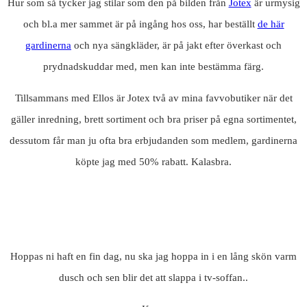
Hur som så tycker jag stilar som den på bilden från
Jotex
är urmysig
och bl.a mer sammet är på ingång hos oss, har beställt
de här
gardinerna
och nya sängkläder, är på jakt efter överkast och
prydnadskuddar med, men kan inte bestämma färg.
Tillsammans med Ellos är Jotex två av mina favvobutiker när det
gäller inredning, brett sortiment och bra priser på egna sortimentet,
dessutom får man ju ofta bra erbjudanden som medlem, gardinerna
köpte jag med 50% rabatt. Kalasbra.
Hoppas ni haft en fin dag, nu ska jag hoppa in i en lång skön varm
dusch och sen blir det att slappa i tv-soffan..