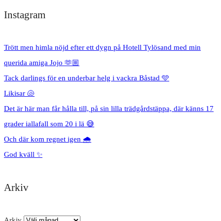
Instagram
Trött men himla nöjd efter ett dygn på Hotell Tylösand med min
querida amiga Jojo 🫶🏼
Tack darlings för en underbar helg i vackra Båstad 🩵
Likisar 🐚
Det är här man får hålla till, på sin lilla trädgårdstäppa, där känns 17
grader iallafall som 20 i lä 😅
Och där kom regnet igen 🌧️
God kväll ✨
Arkiv
Arkiv