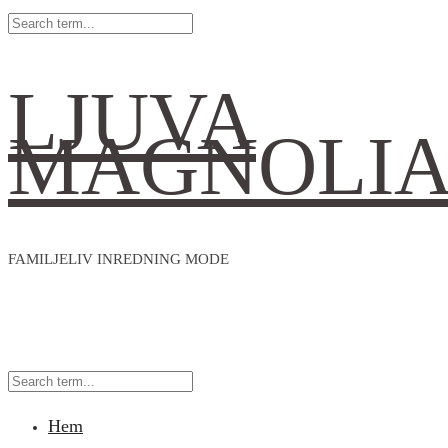
LJUVA
MAGNOLI
FAMILJELIV INREDNING MODE
Hem