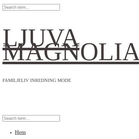
LJUVA
MAGNOLI
FAMILJELIV INREDNING MODE
Hem