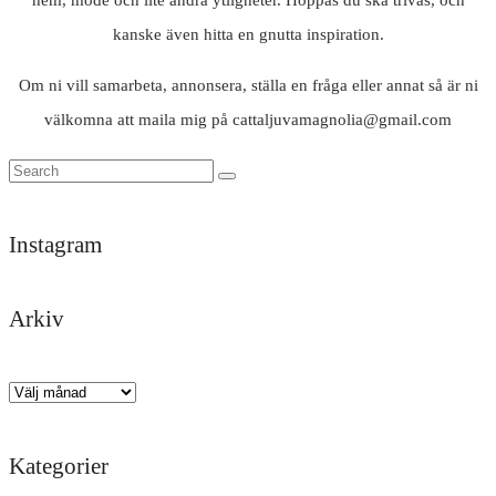
kanske även hitta en gnutta inspiration.
Om ni vill samarbeta, annonsera, ställa en fråga eller annat så är ni
välkomna att maila mig på cattaljuvamagnolia@gmail.com
Instagram
Arkiv
Trött
Tack
Likisar
Det
Och
God
men
darlings
🐚
är
där
kväll
himla
för
här
kom
✨
Arkiv
nöjd
en
man
regnet
efter
underbar
får
igen
Kategorier
ett
helg
hålla
🌧️