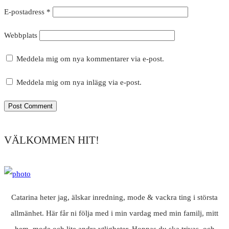
E-postadress
*
Webbplats
Meddela mig om nya kommentarer via e-post.
Meddela mig om nya inlägg via e-post.
VÄLKOMMEN HIT!
Catarina heter jag, älskar inredning, mode & vackra ting i största
allmänhet. Här får ni följa med i min vardag med min familj, mitt
hem, mode och lite andra ytligheter. Hoppas du ska trivas, och