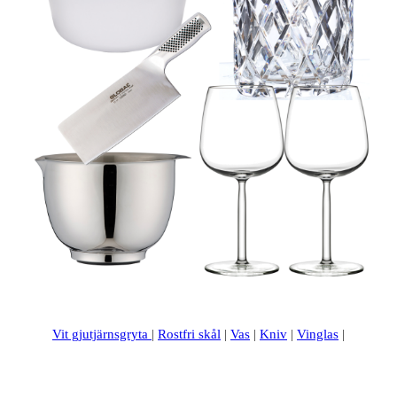
Vit gjutjärnsgryta
|
Rostfri skål
|
Vas
|
Kniv
|
Vinglas
|