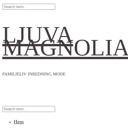
LJUVA
MAGNOLI
FAMILJELIV INREDNING MODE
Hem