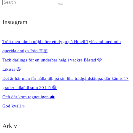
Instagram
Trött men himla nöjd efter ett dygn på Hotell Tylösand med min
querida amiga Jojo 🫶🏼
Tack darlings för en underbar helg i vackra Båstad 🩵
Likisar 🐚
Det är här man får hålla till, på sin lilla trädgårdstäppa, där känns 17
grader iallafall som 20 i lä 😅
Och där kom regnet igen 🌧️
God kväll ✨
Arkiv