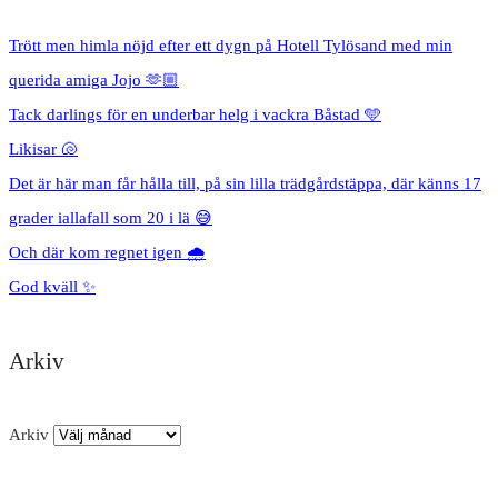
Trött men himla nöjd efter ett dygn på Hotell Tylösand med min
querida amiga Jojo 🫶🏼
Tack darlings för en underbar helg i vackra Båstad 🩵
Likisar 🐚
Det är här man får hålla till, på sin lilla trädgårdstäppa, där känns 17
grader iallafall som 20 i lä 😅
Och där kom regnet igen 🌧️
God kväll ✨
Arkiv
Arkiv