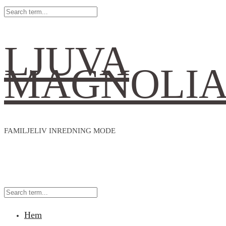
LJUVA
MAGNOLI
FAMILJELIV INREDNING MODE
Hem