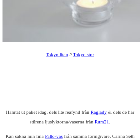
Tokyo liten
//
Tokyo stor
Hämtat ut paket idag, dels lite reafynd från
Raglady
& dels de här
stilrena ljuslyktorna/vaserna från
Rum21
.
Kan sakna min fina
Pallo-vas
från samma formgivare, Carina Seth