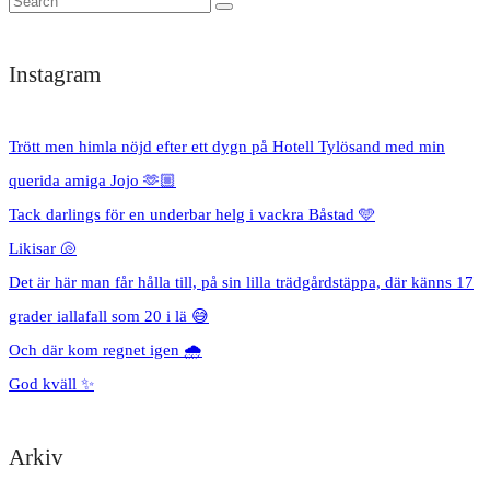
Instagram
Trött men himla nöjd efter ett dygn på Hotell Tylösand med min
querida amiga Jojo 🫶🏼
Tack darlings för en underbar helg i vackra Båstad 🩵
Likisar 🐚
Det är här man får hålla till, på sin lilla trädgårdstäppa, där känns 17
grader iallafall som 20 i lä 😅
Och där kom regnet igen 🌧️
God kväll ✨
Arkiv