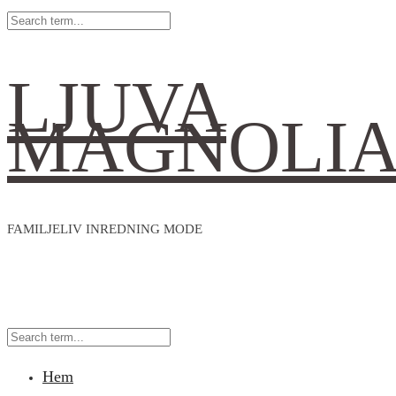
LJUVA
MAGNOLI
FAMILJELIV INREDNING MODE
Hem