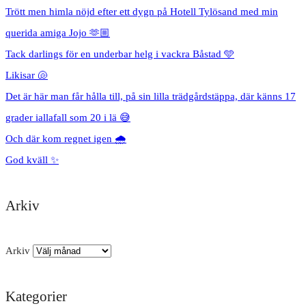
Trött men himla nöjd efter ett dygn på Hotell Tylösand med min
querida amiga Jojo 🫶🏼
Tack darlings för en underbar helg i vackra Båstad 🩵
Likisar 🐚
Det är här man får hålla till, på sin lilla trädgårdstäppa, där känns 17
grader iallafall som 20 i lä 😅
Och där kom regnet igen 🌧️
God kväll ✨
Arkiv
Arkiv
Kategorier