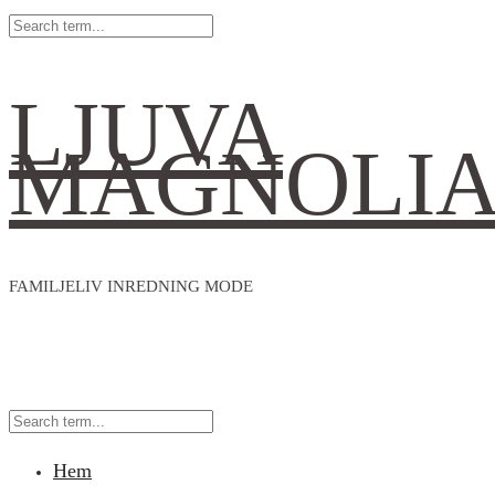
LJUVA
MAGNOLI
FAMILJELIV INREDNING MODE
Hem