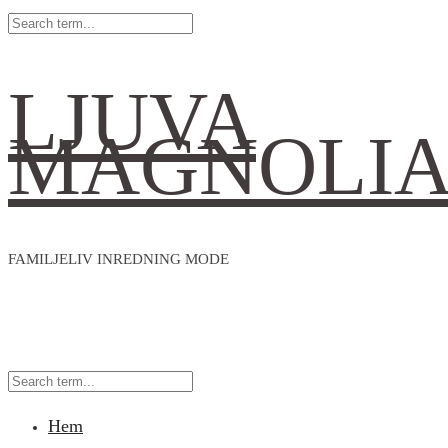
LJUVA
MAGNOLI
FAMILJELIV INREDNING MODE
Hem