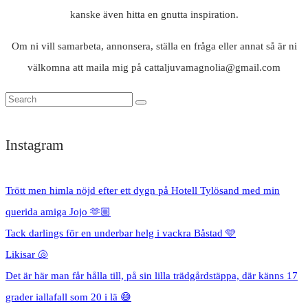
kanske även hitta en gnutta inspiration.
Om ni vill samarbeta, annonsera, ställa en fråga eller annat så är ni
välkomna att maila mig på cattaljuvamagnolia@gmail.com
Instagram
Trött men himla nöjd efter ett dygn på Hotell Tylösand med min
querida amiga Jojo 🫶🏼
Tack darlings för en underbar helg i vackra Båstad 🩵
Likisar 🐚
Det är här man får hålla till, på sin lilla trädgårdstäppa, där känns 17
grader iallafall som 20 i lä 😅