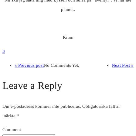
Nu ska jag sätta mig med kyssen och surfa på ”äventyr”, vi har lite
planer..
Kram
3
« Previous post
No Comments Yet.
Next Post »
Leave a Reply
Din e-postadress kommer inte publiceras.
Obligatoriska fält är
märkta
*
Comment