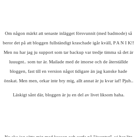
Om någon märkt att senaste inlägget försvunnit (med badmode) så
beror det på att bloggen fullständigt kraschade igår kväll, P A N I K!!
Men nu har jag ju support som tar backup var tredje timma så det är
luuugnt.. som tur är. Mailade med de imorse och de återställde
bloggen, fast till en version något tidigare än jag kanske hade
önskat. Men men, orkar inte bry mig, allt annat är ju kvar iaf! Pjuh..
Läskigt sånt där, bloggen är ju en del av livet liksom haha.