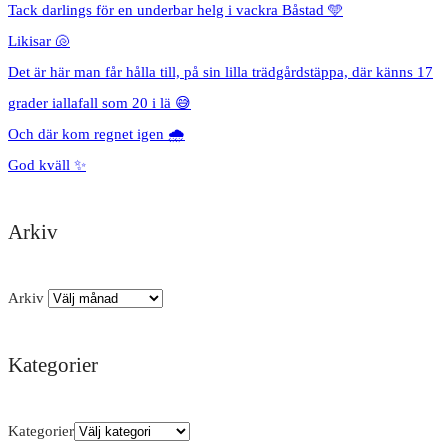
Tack darlings för en underbar helg i vackra Båstad 🩵
Likisar 🐚
Det är här man får hålla till, på sin lilla trädgårdstäppa, där känns 17
grader iallafall som 20 i lä 😅
Och där kom regnet igen 🌧️
God kväll ✨
Arkiv
Arkiv
Kategorier
Kategorier