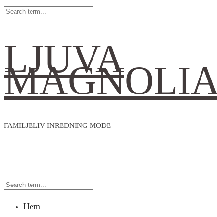
LJUVA
MAGNOLI
FAMILJELIV INREDNING MODE
Hem