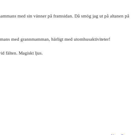
illsammans med sin vänner på framsidan. Då smög jag ut på altanen på
llsammans med grannmamman, härligt med utomhusaktiviteter!
d fälten. Magiskt ljus.