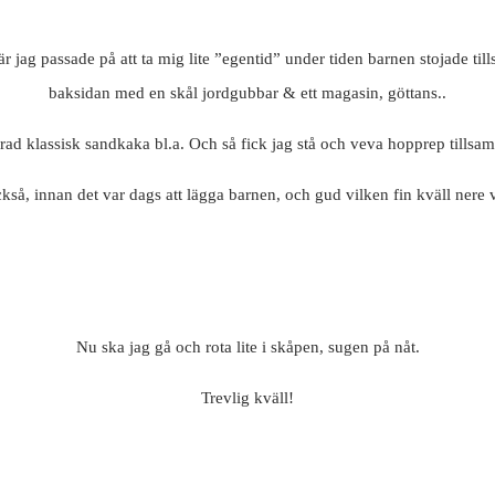
är jag passade på att ta mig lite ”egentid” under tiden barnen stojade t
baksidan med en skål jordgubbar & ett magasin, göttans..
verad klassisk sandkaka bl.a. Och så fick jag stå och veva hopprep ti
så, innan det var dags att lägga barnen, och gud vilken fin kväll nere vi
Nu ska jag gå och rota lite i skåpen, sugen på nåt.
Trevlig kväll!