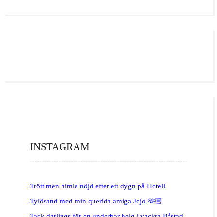
INSTAGRAM
Trött men himla nöjd efter ett dygn på Hotell
Tylösand med min querida amiga Jojo 🫶🏼
Tack darlings för en underbar helg i vackra Båstad