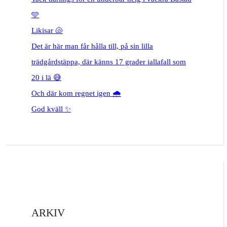
🩵
Likisar 🐚
Det är här man får hålla till, på sin lilla
trädgårdstäppa, där känns 17 grader iallafall som
20 i lä 😅
Och där kom regnet igen 🌧️
God kväll ✨
ARKIV