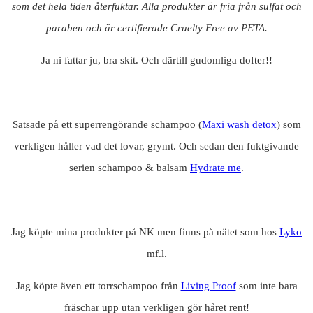
som det hela tiden återfuktar. Alla produkter är fria från sulfat och
paraben och är certifierade Cruelty Free av PETA.
Ja ni fattar ju, bra skit. Och därtill gudomliga dofter!!
Satsade på ett superrengörande schampoo (
Maxi wash detox
) som
verkligen håller vad det lovar, grymt. Och sedan den fuktgivande
serien schampoo & balsam
Hydrate me
.
Jag köpte mina produkter på NK men finns på nätet som hos
Lyko
mf.l.
Jag köpte även ett torrschampoo från
Living Proof
som inte bara
fräschar upp utan verkligen gör håret rent!