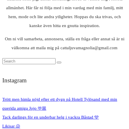
allmänhet. Här får ni följa med i min vardag med min familj, mitt
hem, mode och lite andra ytligheter. Hoppas du ska trivas, och
kanske även hitta en gnutta inspiration.
Om ni vill samarbeta, annonsera, ställa en fråga eller annat så är ni
välkomna att maila mig på cattaljuvamagnolia@gmail.com
Instagram
Trött men himla nöjd efter ett dygn på Hotell Tylösand med min
querida amiga Jojo 🫶🏼
Tack darlings för en underbar helg i vackra Båstad 🩵
Likisar 🐚