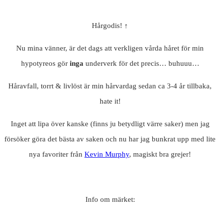
Hårgodis! ↑
Nu mina vänner, är det dags att verkligen vårda håret för min
hypotyreos gör
inga
underverk för det precis… buhuuu…
Håravfall, torrt & livlöst är min hårvardag sedan ca 3-4 år tillbaka,
hate it!
Inget att lipa över kanske (finns ju betydligt värre saker) men jag
försöker göra det bästa av saken och nu har jag bunkrat upp med lite
nya favoriter från
Kevin Murphy
, magiskt bra grejer!
Info om märket: