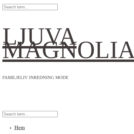
LJUVA
MAGNOLI
FAMILJELIV INREDNING MODE
Hem