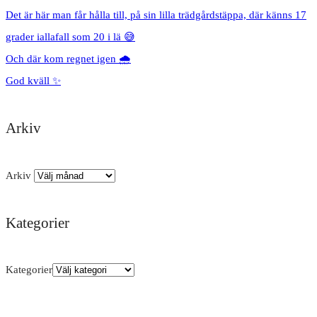
Det är här man får hålla till, på sin lilla trädgårdstäppa, där känns 17
grader iallafall som 20 i lä 😅
Och där kom regnet igen 🌧️
God kväll ✨
Arkiv
Arkiv
Kategorier
Kategorier