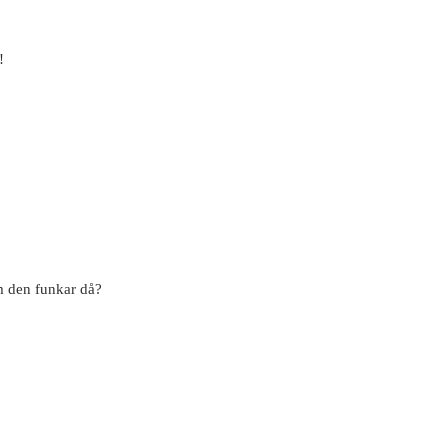
!
m den funkar då?