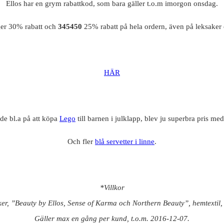
Ellos har en grym rabattkod, som bara gäller t.o.m imorgon onsdag.
er 30% rabatt och
345450
25% rabatt på hela ordern, även på leksaker
HÄR
de bl.a på att köpa
Lego
till barnen i julklapp, blev ju superbra pris med
Och fler
blå servetter i linne
.
*Villkor
aker, ”Beauty by Ellos, Sense of Karma och Northern Beauty”, hemtextil,
Gäller max en gång per kund, t.o.m. 2016-12-07.