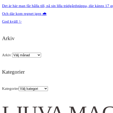
Det är här man får hålla till, på sin lilla trädgårdstäppa, där känns 17 g
Och där kom regnet igen 🌧️
God kväll ✨
Arkiv
Arkiv
Kategorier
Kategorier