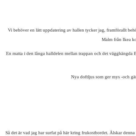
Vi behöver en lätt uppdatering av hallen tycker jag, framförallt beh
Malm från Ikea komm
En matta i den långa halldelen mellan trappan och det vägghängda Bes
Nya doftljus som ger mys -och gär
Så det är vad jag har surfat på här kring frukostbordet. Älskar denna e