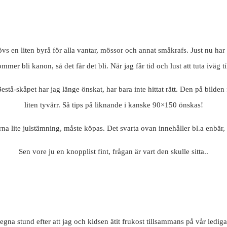
övs en liten byrå för alla vantar, mössor och annat småkrafs. Just nu har
er bli kanon, så det får det bli. När jag får tid och lust att tuta iväg ti
tå-skåpet har jag länge önskat, har bara inte hittat rätt. Den på bilden 
liten tyvärr. Så tips på liknande i kanske 90×150 önskas!
na lite julstämning, måste köpas. Det svarta ovan innehåller bl.a enb
Sen vore ju en knopplist fint, frågan är vart den skulle sitta..
gna stund efter att jag och kidsen ätit frukost tillsammans på vår lediga 