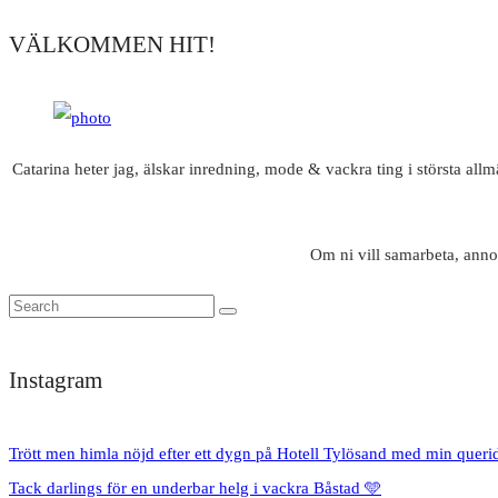
VÄLKOMMEN HIT!
Catarina heter jag, älskar inredning, mode & vackra ting i största all
Om ni vill samarbeta, anno
Instagram
Trött men himla nöjd efter ett dygn på Hotell Tylösand med min queri
Tack darlings för en underbar helg i vackra Båstad 🩵