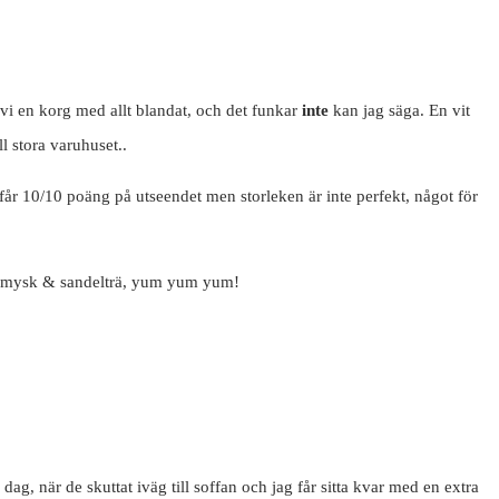
 vi en korg med allt blandat, och det funkar
inte
kan jag säga. En vit
ll stora varuhuset..
får 10/10 poäng på utseendet men storleken är inte perfekt, något för
är, mysk & sandelträ, yum yum yum!
dag, när de skuttat iväg till soffan och jag får sitta kvar med en extra