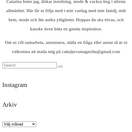
Catarina heter jag, älskar inredning, mode & vackra ting i största
allmänhet. Här får ni följa med i min vardag med min familj, mitt
hem, mode och lite andra ytligheter. Hoppas du ska trivas, och
kanske även hitta en gnutta inspiration.
Om ni vill samarbeta, annonsera, ställa en fråga eller annat så är ni
välkomna att maila mig på cattaljuvamagnolia@gmail.com
Instagram
Arkiv
Trött
Tack
Likisar
Det
Och
God
men
darlings
🐚
är
där
kväll
himla
för
här
kom
✨
Arkiv
nöjd
en
man
regnet