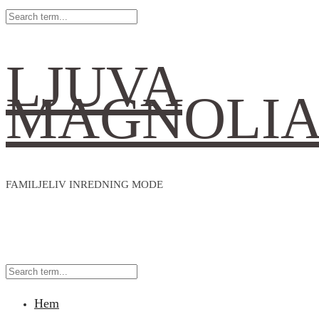
LJUVA
MAGNOLI
FAMILJELIV INREDNING MODE
Hem