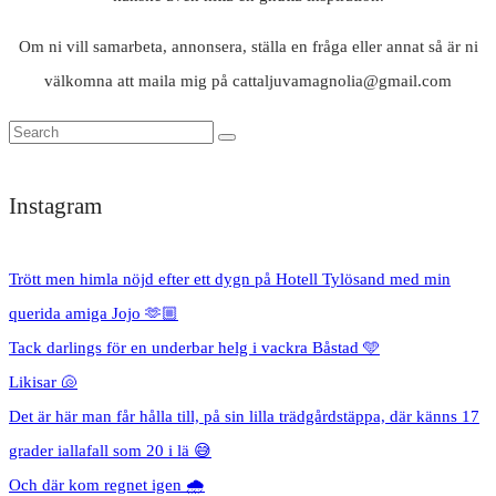
Om ni vill samarbeta, annonsera, ställa en fråga eller annat så är ni
välkomna att maila mig på cattaljuvamagnolia@gmail.com
Instagram
Trött men himla nöjd efter ett dygn på Hotell Tylösand med min
querida amiga Jojo 🫶🏼
Tack darlings för en underbar helg i vackra Båstad 🩵
Likisar 🐚
Det är här man får hålla till, på sin lilla trädgårdstäppa, där känns 17
grader iallafall som 20 i lä 😅
Och där kom regnet igen 🌧️