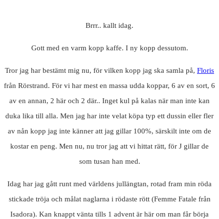
Brrr.. kallt idag.
Gott med en varm kopp kaffe. I ny kopp dessutom.
Tror jag har bestämt mig nu, för vilken kopp jag ska samla på,
Floris
från Rörstrand. För vi har mest en massa udda koppar, 6 av en sort, 6
av en annan, 2 här och 2 där.. Inget kul på kalas när man inte kan
duka lika till alla. Men jag har inte velat köpa typ ett dussin eller fler
av nån kopp jag inte känner att jag gillar 100%, särskilt inte om de
kostar en peng. Men nu, nu tror jag att vi hittat rätt, för J gillar de
som tusan han med.
Idag har jag gått runt med världens jullängtan, rotad fram min röda
stickade tröja och målat naglarna i rödaste rött (Femme Fatale från
Isadora). Kan knappt vänta tills 1 advent är här om man får börja