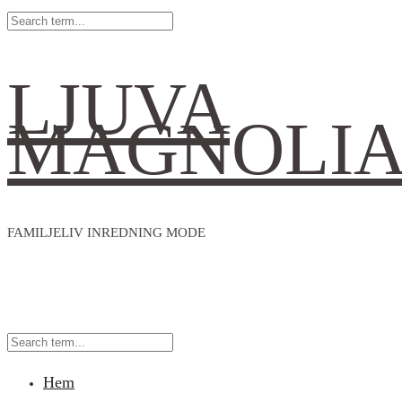
LJUVA
MAGNOLI
FAMILJELIV INREDNING MODE
Hem