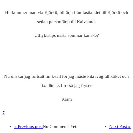
Hit kommer man via Björkö, bilfärja från fastlandet till Björkö och
sedan personfärja till Kalvsund.
Utflyktstips nästa sommar kanske?
Nu önskar jag fortsatt fin kväll för jag måste kila iväg till köket och
fixa lite te, brrr så jag fryser.
Kram
7
« Previous post
No Comments Yet.
Next Post »