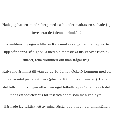
Hade jag haft ett mindre berg med cash under madrassen så hade jag
investerat de i denna drömkåk!
På världens mysigaste lilla ön Kalvsund i skärgården där jag växte
upp står denna ståtliga villa med sin fantastiska utsikt över Björkö-
sundet, rena drömmen om man frågar mig.
Kalvsund är minst till ytan av de 10 öarna i Öckerö kommun med ett
invånarantal på ca 220 pers (plus ca 100 till på sommaren). Här är
det bilfritt, finns ingen affär men eget fotbollslag (??) har de och det
finns ett societetshus för fest och annat som man kan hyra.
Här hade jag faktiskt ett av mina första jobb i livet, var timanställd i