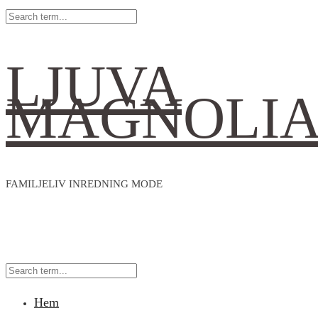
LJUVA
MAGNOLI
FAMILJELIV INREDNING MODE
Hem