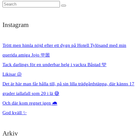
Instagram
Trött men himla nöjd efter ett dygn på Hotell Tylösand med min
querida amiga Jojo 🫶🏼
Tack darlings för en underbar helg i vackra Båstad 🩵
Likisar 🐚
Det är här man får hålla till, på sin lilla trädgårdstäppa, där känns 17
grader iallafall som 20 i lä 😅
Och där kom regnet igen 🌧️
God kväll ✨
Arkiv