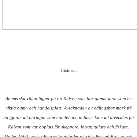
Historia:
Bremerska villan ligger på ön Kalven som har gamla anor som en
viktig hamn och handelsplats. Avsaknaden av odlingsbar mark på
ön gjorde att näringar som handel och industri kom att utvecklas på
Kalven som var boplats för skeppare, lotsar, tullare och fiskare.
Under 1600-talets sillperiod uppfördes ett sillsalteri på Kalven och