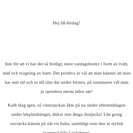
Hej lill-lördag!
Inte för att vi har det så festligt, mest vardagsbestyr i form av tvätt,
städ och tvagning av barn. Det positiva är väl att man känner att man
har mer tid och ro till sånt där under hösten, på sommaren vill man
ju spendera mesta tiden ute!
Kallt idag igen, så vinterjackan åkte på nu under eftermiddagen
under lekplatshänget, älskar min långa dunjacka! Lite gosig
sovsäcks-känsla på nåt vis haha, samtidigt som den är stylish
(gammal från Lindeberg).