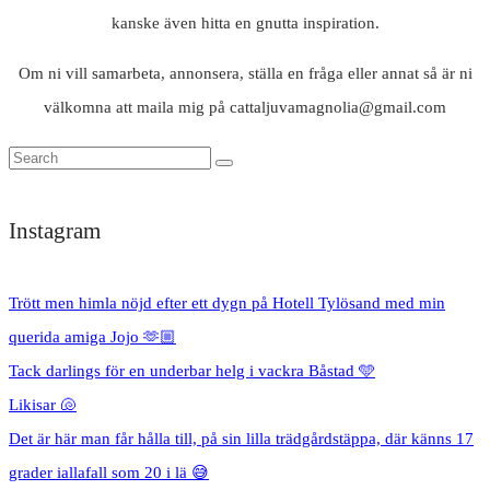
kanske även hitta en gnutta inspiration.
Om ni vill samarbeta, annonsera, ställa en fråga eller annat så är ni
välkomna att maila mig på cattaljuvamagnolia@gmail.com
Instagram
Trött men himla nöjd efter ett dygn på Hotell Tylösand med min
querida amiga Jojo 🫶🏼
Tack darlings för en underbar helg i vackra Båstad 🩵
Likisar 🐚
Det är här man får hålla till, på sin lilla trädgårdstäppa, där känns 17
grader iallafall som 20 i lä 😅