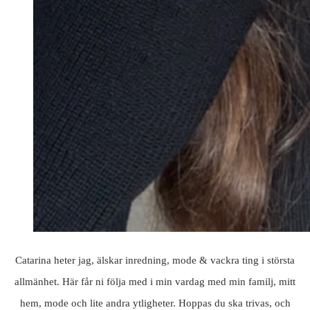
Catarina heter jag, älskar inredning, mode & vackra ting i största
allmänhet. Här får ni följa med i min vardag med min familj, mitt
hem, mode och lite andra ytligheter. Hoppas du ska trivas, och