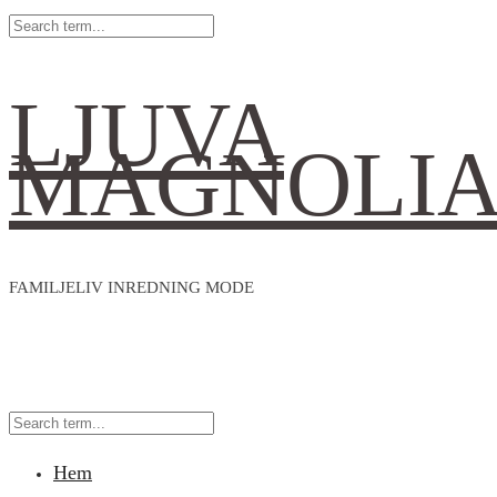
LJUVA
MAGNOLI
FAMILJELIV INREDNING MODE
Hem