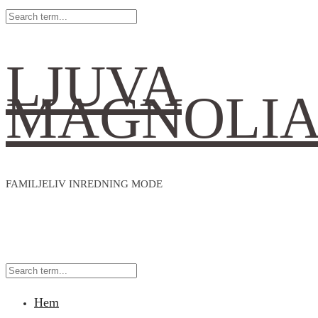
LJUVA
MAGNOLI
FAMILJELIV INREDNING MODE
Hem