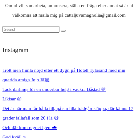
Om ni vill samarbeta, annonsera, ställa en fråga eller annat så är ni
välkomna att maila mig på cattaljuvamagnolia@gmail.com
Instagram
Trött men himla nöjd efter ett dygn på Hotell Tylösand med min
querida amiga Jojo 🫶🏼
Tack darlings för en underbar helg i vackra Båstad 🩵
Likisar 🐚
Det är här man får hålla till, på sin lilla trädgårdstäppa, där känns 17
grader iallafall som 20 i lä 😅
Och där kom regnet igen 🌧️
God kväll ✨