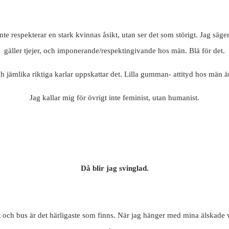
nte respekterar en stark kvinnas åsikt, utan ser det som störigt. Jag säge
gäller tjejer, och imponerande/respektingivande hos män. Blä för det.
ch jämlika riktiga karlar uppskattar det. Lilla gumman- attityd hos män är
Jag kallar mig för övrigt inte feminist, utan humanist.
Då blir jag svinglad.
 och bus är det härligaste som finns. När jag hänger med mina älskade vän