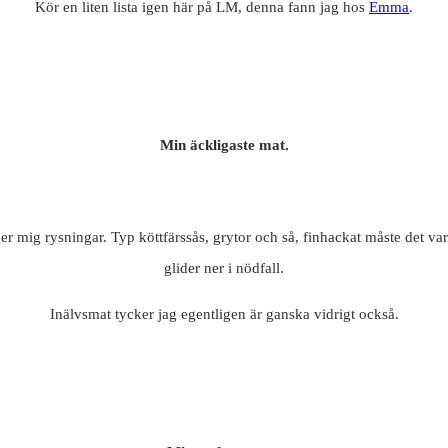
Kör en liten lista igen här på LM, denna fann jag hos
Emma
.
Min äckligaste mat.
r mig rysningar. Typ köttfärssås, grytor och så, finhackat måste det v
glider ner i nödfall.
Inälvsmat tycker jag egentligen är ganska vidrigt också.