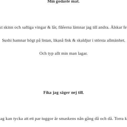
Min godaste mat.
 skinn och saftiga vingar & lår, filéerna lämnar jag till andra. Älskar f
Sushi hamnar högt på listan, likaså fisk & skaldjur i största allmänhet.
Och typ allt min man lagar.
Fika jag säger nej till.
jag kan tycka att ett par tuggor är smaskens nån gång då och då. Torra ka