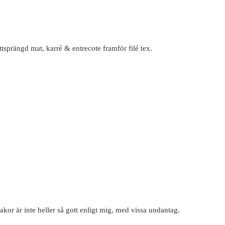
ettsprängd mat, karré & entrecote framför filé tex.
kor är inte heller så gott enligt mig, med vissa undantag.