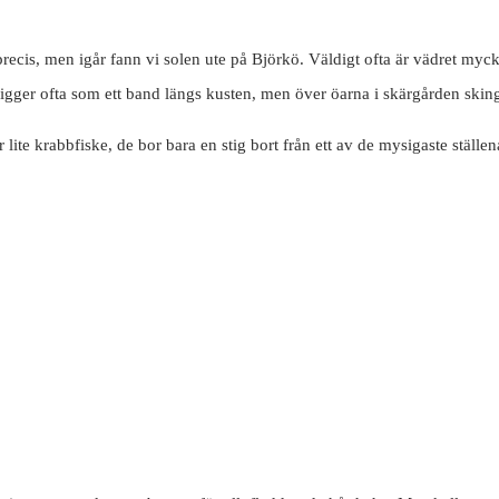
ecis, men igår fann vi solen ute på Björkö. Väldigt ofta är vädret mycket
igger ofta som ett band längs kusten, men över öarna i skärgården skin
r lite krabbfiske, de bor bara en stig bort från ett av de mysigaste ställe