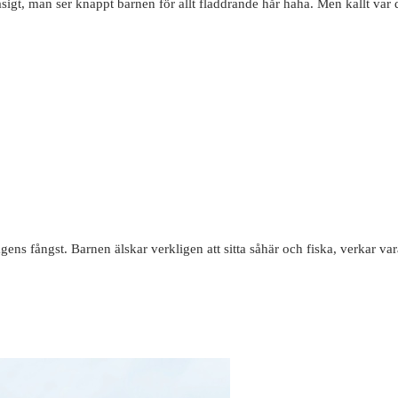
åsigt, man ser knappt barnen för allt fladdrande hår haha. Men kallt var d
ens fångst. Barnen älskar verkligen att sitta såhär och fiska, verkar va