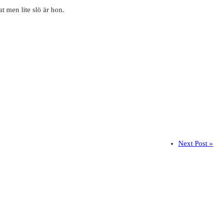
t men lite slö är hon.
Next Post »