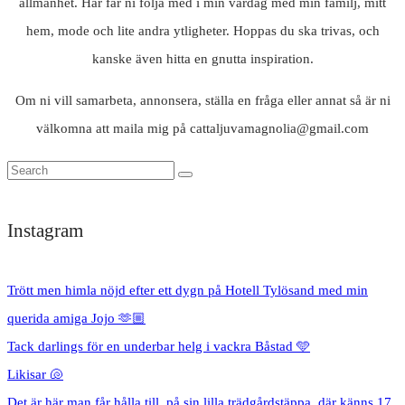
allmänhet. Här får ni följa med i min vardag med min familj, mitt
hem, mode och lite andra ytligheter. Hoppas du ska trivas, och
kanske även hitta en gnutta inspiration.
Om ni vill samarbeta, annonsera, ställa en fråga eller annat så är ni
välkomna att maila mig på cattaljuvamagnolia@gmail.com
Instagram
Trött men himla nöjd efter ett dygn på Hotell Tylösand med min
querida amiga Jojo 🫶🏼
Tack darlings för en underbar helg i vackra Båstad 🩵
Likisar 🐚
Det är här man får hålla till, på sin lilla trädgårdstäppa, där känns 17