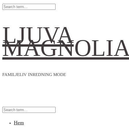
LJUVA
MAGNOLI
FAMILJELIV INREDNING MODE
Hem