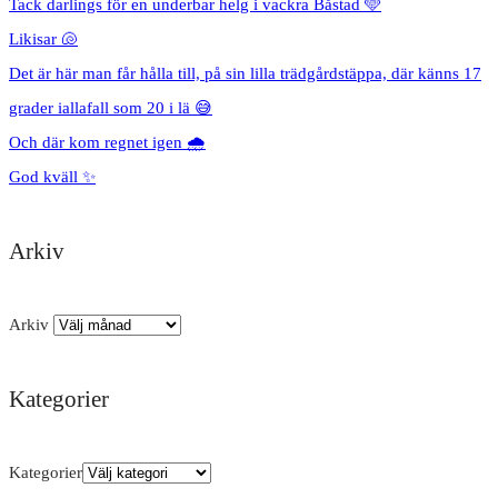
Tack darlings för en underbar helg i vackra Båstad 🩵
Likisar 🐚
Det är här man får hålla till, på sin lilla trädgårdstäppa, där känns 17
grader iallafall som 20 i lä 😅
Och där kom regnet igen 🌧️
God kväll ✨
Arkiv
Arkiv
Kategorier
Kategorier