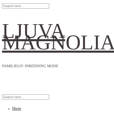
LJUVA
MAGNOLI
FAMILJELIV INREDNING MODE
Hem