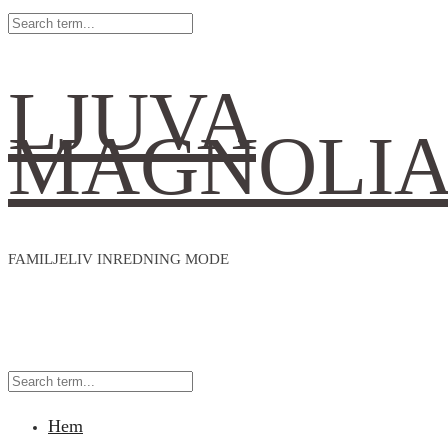
LJUVA
MAGNOLI
FAMILJELIV INREDNING MODE
Hem