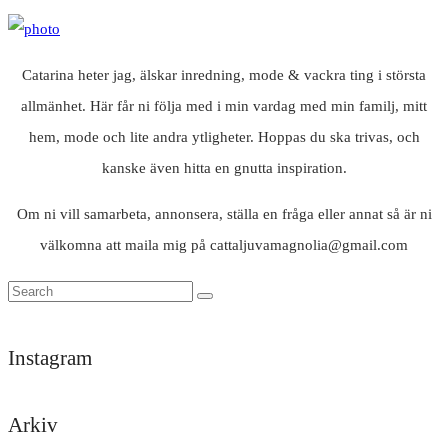
Catarina heter jag, älskar inredning, mode & vackra ting i största
allmänhet. Här får ni följa med i min vardag med min familj, mitt
hem, mode och lite andra ytligheter. Hoppas du ska trivas, och
kanske även hitta en gnutta inspiration.
Om ni vill samarbeta, annonsera, ställa en fråga eller annat så är ni
välkomna att maila mig på cattaljuvamagnolia@gmail.com
Instagram
Arkiv
Trött
Tack
Likisar
Det
Och
God