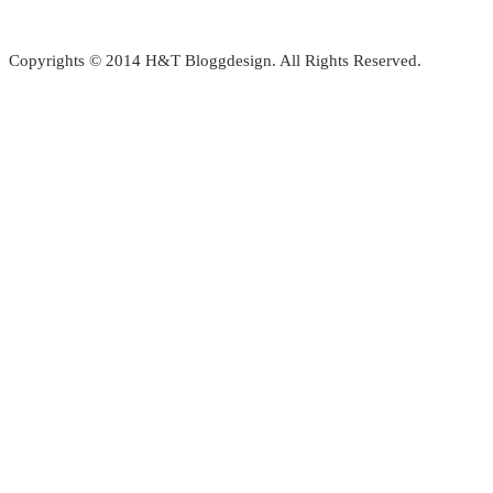
🏼
som
20
Copyrights © 2014 H&T Bloggdesign. All Rights Reserved.
i
lä
😅