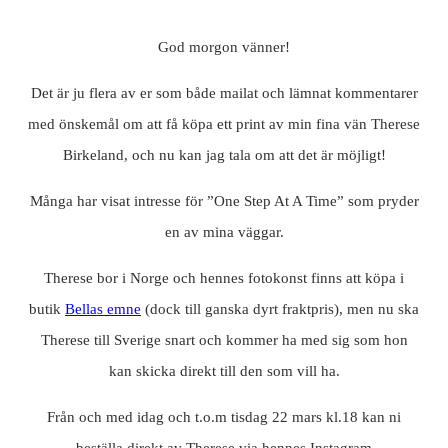
God morgon vänner!
Det är ju flera av er som både mailat och lämnat kommentarer
med önskemål om att få köpa ett print av min fina vän Therese
Birkeland, och nu kan jag tala om att det är möjligt!
Många har visat intresse för ”One Step At A Time” som pryder
en av mina väggar.
Therese bor i Norge och hennes fotokonst finns att köpa i
butik
Bellas emne
(dock till ganska dyrt fraktpris), men nu ska
Therese till Sverige snart och kommer ha med sig som hon
kan skicka direkt till den som vill ha.
Från och med idag och t.o.m tisdag 22 mars kl.18 kan ni
beställa direkt av Therese via hennes Instagram