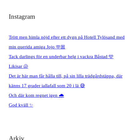
Instagram
Trött men himla nöjd efter ett dygn på Hotell Tylösand med
min querida amiga Jojo 🫶🏼
Tack darlings för en underbar helg i vackra Båstad 🩵
Likisar 🐚
Det är här man får hålla till, på sin lilla trädgårdstäppa, där
känns 17 grader iallafall som 20 i lä 😅
Och där kom regnet igen 🌧️
God kväll ✨
Arkiv