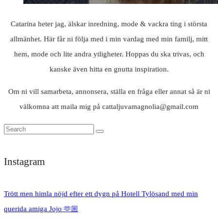
Catarina heter jag, älskar inredning, mode & vackra ting i största
allmänhet. Här får ni följa med i min vardag med min familj, mitt
hem, mode och lite andra ytligheter. Hoppas du ska trivas, och
kanske även hitta en gnutta inspiration.
Om ni vill samarbeta, annonsera, ställa en fråga eller annat så är ni
välkomna att maila mig på cattaljuvamagnolia@gmail.com
Instagram
Trött men himla nöjd efter ett dygn på Hotell Tylösand med min
querida amiga Jojo 🫶🏼