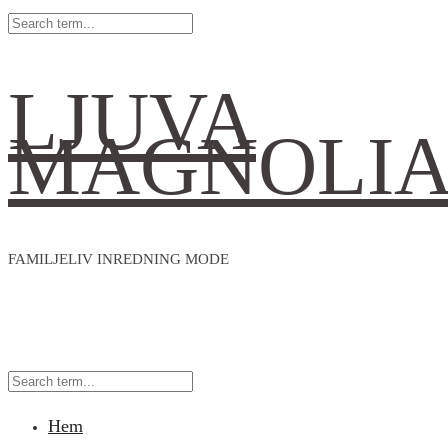
LJUVA
MAGNOLI
FAMILJELIV INREDNING MODE
Hem