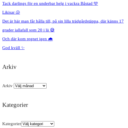
Tack darlings för en underbar helg i vackra Båstad 🩵
Likisar 🐚
Det är här man får hålla till, på sin lilla trädgårdstäppa, där känns 17
grader iallafall som 20 i lä 😅
Och där kom regnet igen 🌧️
God kväll ✨
Arkiv
Arkiv
Kategorier
Kategorier