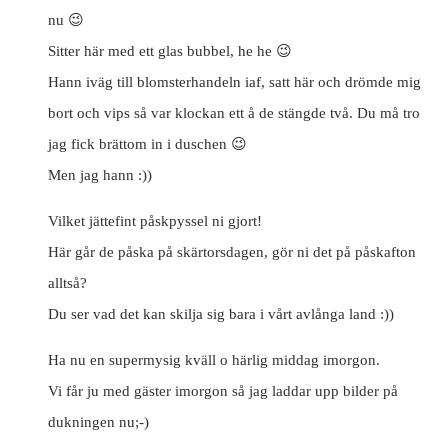
nu 😉
Sitter här med ett glas bubbel, he he 😉
Hann iväg till blomsterhandeln iaf, satt här och drömde mig
bort och vips så var klockan ett å de stängde två. Du må tro
jag fick brättom in i duschen 😉
Men jag hann :))
Vilket jättefint påskpyssel ni gjort!
Här går de påska på skärtorsdagen, gör ni det på påskafton
alltså?
Du ser vad det kan skilja sig bara i vårt avlånga land :))
Ha nu en supermysig kväll o härlig middag imorgon.
Vi får ju med gäster imorgon så jag laddar upp bilder på
dukningen nu;-)