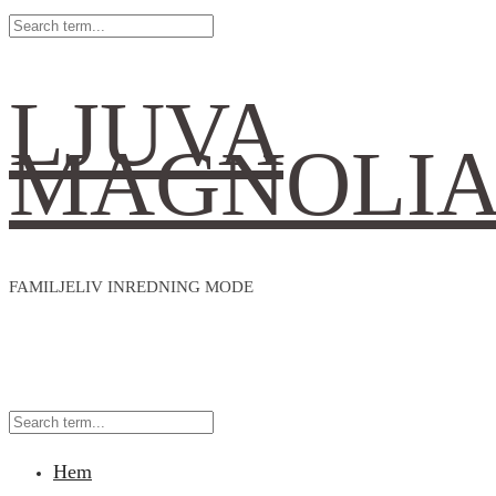
LJUVA
MAGNOLI
FAMILJELIV INREDNING MODE
Hem