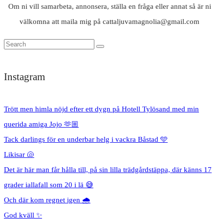
Om ni vill samarbeta, annonsera, ställa en fråga eller annat så är ni
välkomna att maila mig på cattaljuvamagnolia@gmail.com
Instagram
Trött men himla nöjd efter ett dygn på Hotell Tylösand med min
querida amiga Jojo 🫶🏼
Tack darlings för en underbar helg i vackra Båstad 🩵
Likisar 🐚
Det är här man får hålla till, på sin lilla trädgårdstäppa, där känns 17
grader iallafall som 20 i lä 😅
Och där kom regnet igen 🌧️
God kväll ✨