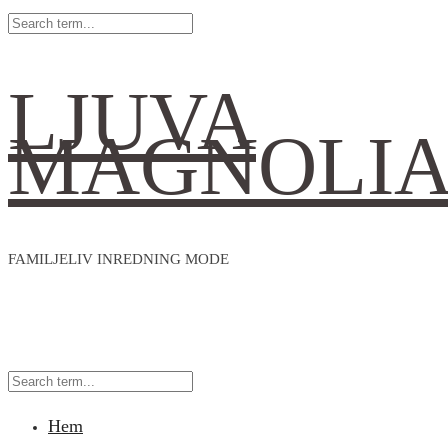
LJUVA
MAGNOLI
FAMILJELIV INREDNING MODE
Hem