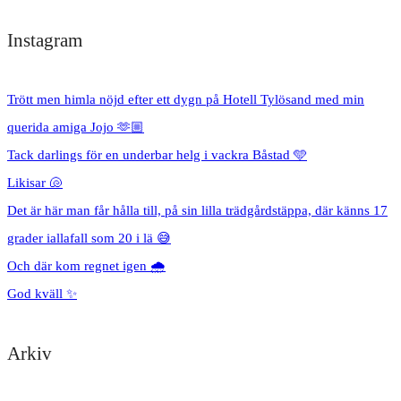
Instagram
Trött men himla nöjd efter ett dygn på Hotell Tylösand med min
querida amiga Jojo 🫶🏼
Tack darlings för en underbar helg i vackra Båstad 🩵
Likisar 🐚
Det är här man får hålla till, på sin lilla trädgårdstäppa, där känns 17
grader iallafall som 20 i lä 😅
Och där kom regnet igen 🌧️
God kväll ✨
Arkiv