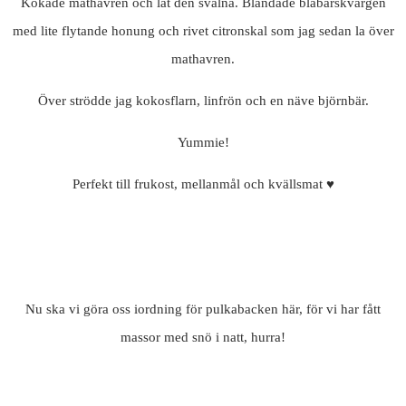
Kokade mathavren och lät den svalna. Blandade blåbärskvargen
med lite flytande honung och rivet citronskal som jag sedan la över
mathavren.
Över strödde jag kokosflarn, linfrön och en näve björnbär.
Yummie!
Perfekt till frukost, mellanmål och kvällsmat ♥
Nu ska vi göra oss iordning för pulkabacken här, för vi har fått
massor med snö i natt, hurra!